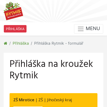
MENU
PŘIHLÁŠKA
Přihláška
Přihláška Rytmik - formulář
Přihláška na kroužek
Rytmik
ZŠ Mirotice
| ZŠ | Jihočeský kraj