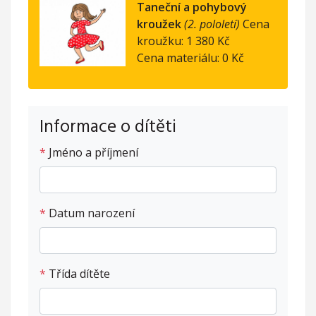
Taneční a pohybový
kroužek
(2. pololetí)
Cena
kroužku: 1 380 Kč
Cena materiálu: 0 Kč
Informace o dítěti
*
Jméno a příjmení
*
Datum narození
*
Třída dítěte