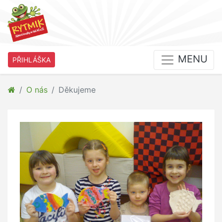
MENU
PŘIHLÁŠKA
O nás
Děkujeme