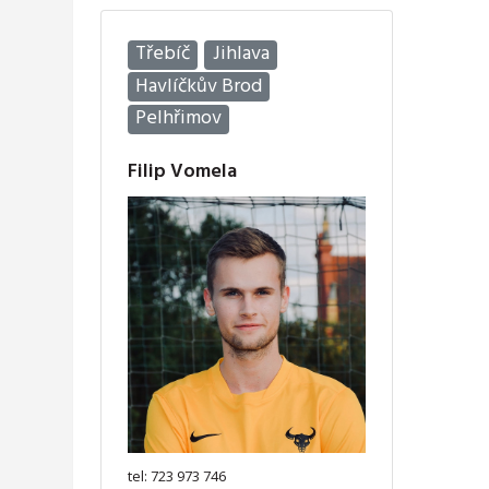
Třebíč
Jihlava
Havlíčkův Brod
Pelhřimov
Filip Vomela
tel: 723 973 746