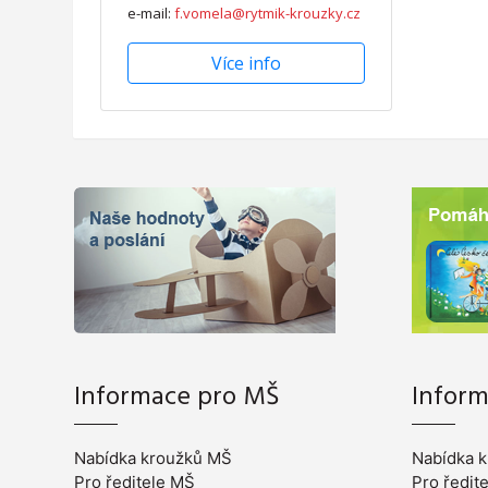
e-mail:
f.vomela@rytmik-krouzky.cz
Více info
Informace pro MŠ
Inform
Nabídka kroužků MŠ
Nabídka k
Pro ředitele MŠ
Pro ředit