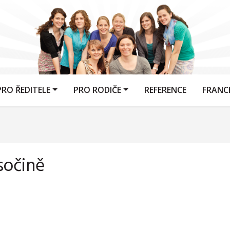
PRO ŘEDITELE
PRO RODIČE
REFERENCE
FRANC
sočině