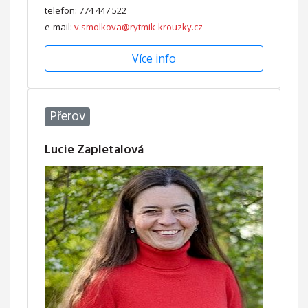
telefon: 774 447 522
e-mail:
v.smolkova@rytmik-krouzky.cz
Více info
Přerov
Lucie Zapletalová