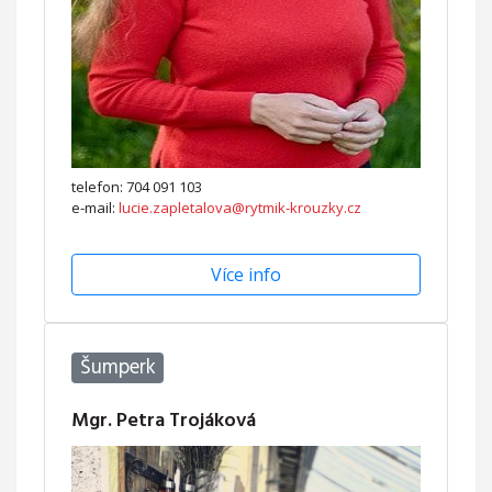
telefon: 704 091 103
e-mail:
lucie.zapletalova@rytmik-krouzky.cz
Více info
Šumperk
Mgr. Petra Trojáková