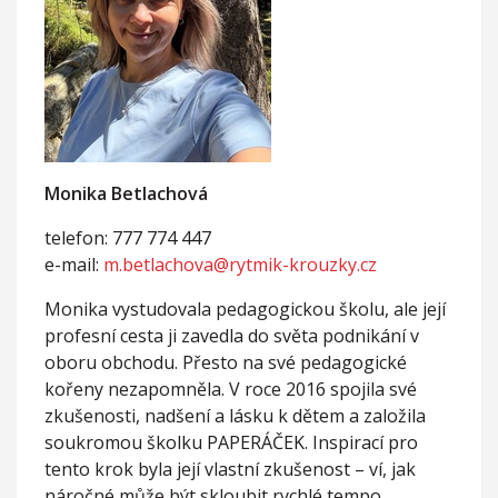
Monika Betlachová
telefon: 777 774 447
e-mail:
m.betlachova@rytmik-krouzky.cz
Monika vystudovala pedagogickou školu, ale její
profesní cesta ji zavedla do světa podnikání v
oboru obchodu. Přesto na své pedagogické
kořeny nezapomněla. V roce 2016 spojila své
zkušenosti, nadšení a lásku k dětem a založila
soukromou školku PAPERÁČEK. Inspirací pro
tento krok byla její vlastní zkušenost – ví, jak
náročné může být skloubit rychlé tempo