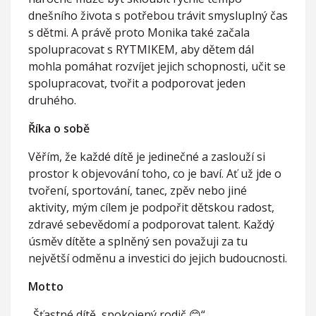
dnešního života s potřebou trávit smysluplný čas
s dětmi. A právě proto Monika také začala
spolupracovat s RYTMIKEM, aby dětem dál
mohla pomáhat rozvíjet jejich schopnosti, učit se
spolupracovat, tvořit a podporovat jeden
druhého.
Říka o sobě
Věřím, že každé dítě je jedinečné a zaslouží si
prostor k objevování toho, co je baví. Ať už jde o
tvoření, sportování, tanec, zpěv nebo jiné
aktivity, mým cílem je podpořit dětskou radost,
zdravé sebevědomí a podporovat talent. Každý
úsměv dítěte a splněný sen považuji za tu
největší odměnu a investici do jejich budoucnosti.
Motto
„Šťastné dítě, spokojený rodič 😊“