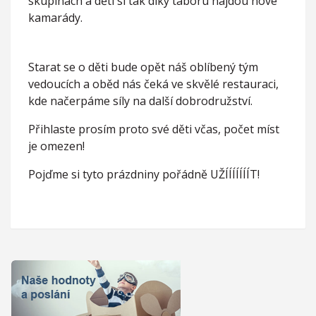
skupinách a děti si tak díky táboru najdou nové
kamarády.
Starat se o děti bude opět náš oblíbený tým
vedoucích a oběd nás čeká ve skvělé restauraci,
kde načerpáme síly na další dobrodružství.
Přihlaste prosím proto své děti včas, počet míst
je omezen!
Pojďme si tyto prázdniny pořádně UŽÍÍÍÍÍÍÍT!