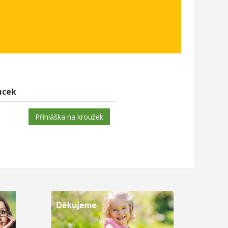
ůcek
Přihláška na kroužek