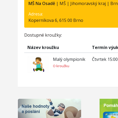
MŠ Na Osadě
| MŠ | Jihomoravský kraj | Br
Adresa:
Koperníkova 6, 615 00 Brno
Dostupné kroužky:
Název kroužku
Termín výu
Malý olympionik
Čtvrtek 15:00
O kroužku