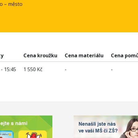
no – město
ky
Cena kroužku
Cena materiálu
Cena pom
 - 15:45
1 550 Kč
-
-